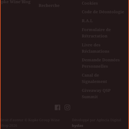
opke Wine'Blog
Cookies
Recherche
Code de Déontologie
R.A.L
Formulaire de
Rétractation
Livre des
Réclamations
Demande Données
Personnelles
Canal de
Signalement
Giveaway QSP
Summit
Facebook
Instagram
Droit d'auteur © Kopke Group Wine
|
Développé par
Agência Digital
Shop 2026