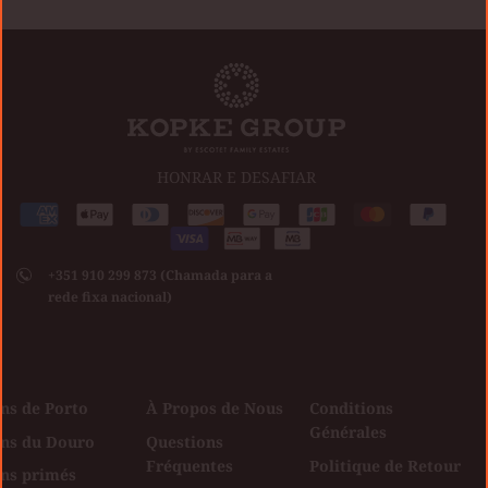
HONRAR E DESAFIAR
Méthodes
American
Apple
Diners
Discover
Google
Jcb
Master
Paypal
de
express
pay
club
Visa
pay
paiement
+351 910 299 873 (Chamada para a
acceptées
rede fixa nacional)
ns de Porto
À Propos de Nous
Conditions
Générales
ins du Douro
Questions
Fréquentes
Politique de Retour
ins primés