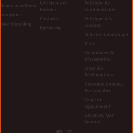
Livraisons et
Politique de
deaux et coffrets
Retours
Confidentialité
romotions
Contacts
Politique des
opke Wine'Blog
Cookies
Recherche
Code de Déontologie
R.A.L
Formulaire de
Rétractation
Livre des
Réclamations
Demande Données
Personnelles
Canal de
Signalement
Giveaway QSP
Summit
Facebook
Instagram