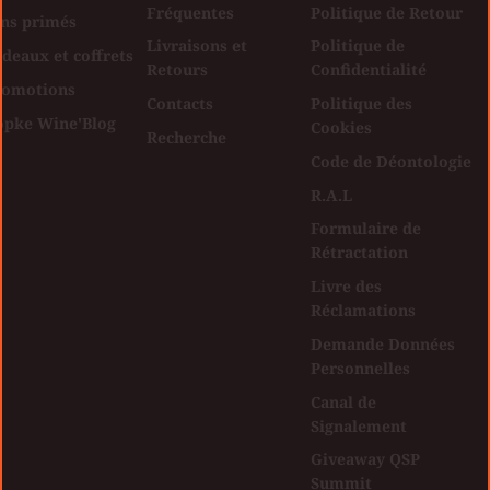
Fréquentes
Politique de Retour
ins primés
Livraisons et
Politique de
deaux et coffrets
Retours
Confidentialité
romotions
Contacts
Politique des
opke Wine'Blog
Cookies
Recherche
Code de Déontologie
R.A.L
Formulaire de
Rétractation
Livre des
Réclamations
Demande Données
Personnelles
Canal de
Signalement
Giveaway QSP
Summit